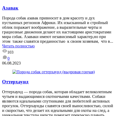
Азавак
Порода собак азавак привносит в дом красоту и дух
пустынных регионов Африки. Их изысканный и стройный
облик поражает воображение, а выразительные черты и
грациозные движения делают их настоящими аристократами
мира собак. Азаваки имеют независимый характер,но при
этом также славятся преданностью к своим хозяевам, что в...
Читать полностью
103
0
06.08.2023
Оттерхаунд
Оттерхаунд — порода собак, которая обладает великолепным
чутьем и выдающимися охотничьими качествами. Собаки
являются идеальными спутниками для любителей активных
прогулок. Оттерхаунды славятся своей выносливостью, силой
и скоростью, что делает их идеальными для охоты на след, а
уникальная текстура шерсти помогает прекрасно плавать.