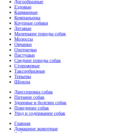
Догообразные
Ездовые
Карманные
Компаньоны
Крупные собаки
Легавые
Маленькие породы собак
Молоссы
Овчарки
Охотничьи
Пастушьи
Средние породы собак
Сторожевые
Таксообразные
Терьеры
Шпицы
Дрессировка собак
Питание собак
Здоровье и болезни собак
Поведение собак
Уход и содержание собак
Главная
Домашние животные