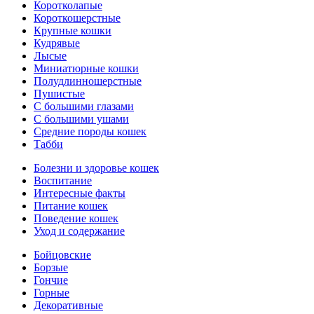
Коротколапые
Короткошерстные
Крупные кошки
Кудрявые
Лысые
Миниатюрные кошки
Полудлинношерстные
Пушистые
С большими глазами
С большими ушами
Средние породы кошек
Табби
Болезни и здоровье кошек
Воспитание
Интересные факты
Питание кошек
Поведение кошек
Уход и содержание
Бойцовские
Борзые
Гончие
Горные
Декоративные