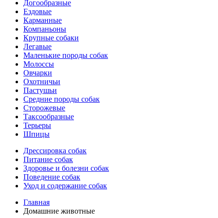
Догообразные
Ездовые
Карманные
Компаньоны
Крупные собаки
Легавые
Маленькие породы собак
Молоссы
Овчарки
Охотничьи
Пастушьи
Средние породы собак
Сторожевые
Таксообразные
Терьеры
Шпицы
Дрессировка собак
Питание собак
Здоровье и болезни собак
Поведение собак
Уход и содержание собак
Главная
Домашние животные