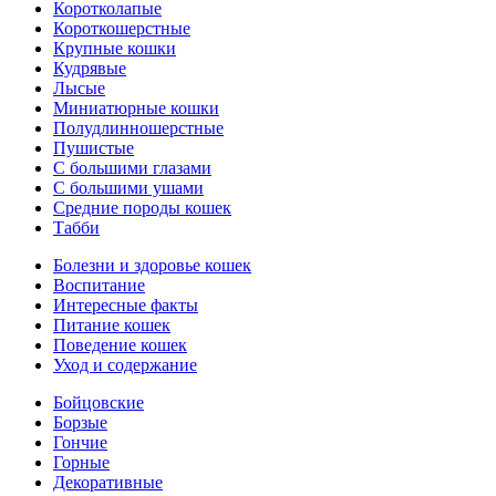
Коротколапые
Короткошерстные
Крупные кошки
Кудрявые
Лысые
Миниатюрные кошки
Полудлинношерстные
Пушистые
С большими глазами
С большими ушами
Средние породы кошек
Табби
Болезни и здоровье кошек
Воспитание
Интересные факты
Питание кошек
Поведение кошек
Уход и содержание
Бойцовские
Борзые
Гончие
Горные
Декоративные