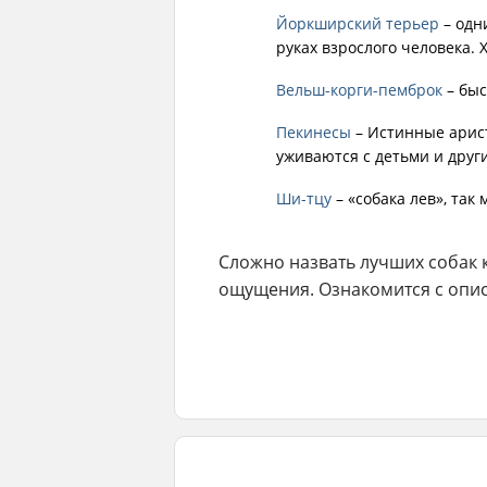
Йоркширский терьер
– одн
руках взрослого человека.
Вельш-корги-пемброк
– быс
Пекинесы
– Истинные арист
уживаются с детьми и друг
Ши-тцу
– «собака лев», та
Сложно назвать лучших собак 
ощущения. Ознакомится с опис