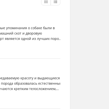
вые упоминания о собаке были в
омашний скот и дворовую
рт является одной из лучших пород,
передаваемую красоту и выдающиеся
, порода образовалась естественным
личаются крепким телосложением,