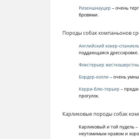
Ризеншнауцер
– очень тер
бровями.
Породы собак компаньонов ср
Английский кокер-спаниел
поддающаяся дрессировке.
Фокстерьер жесткошерстн
Бордер-колли
– очень умны
Керри-блю-терьер
– предан
прогулок.
Карликовые породы собак ком
Карликовый и той пудель –
неутомимым нравом и хоро