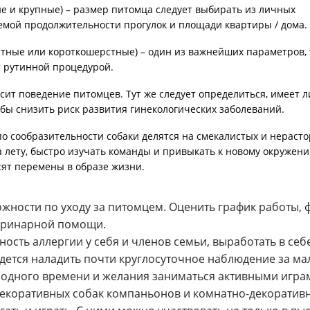
ние и крупные) – размер питомца следует выбирать из личных
емой продолжительности прогулок и площади квартиры / дома.
ные или короткошерстные) – один из важнейших параметров, т
т рутинной процедурой.
исит поведение питомцев. Тут же следует определиться, имеет 
обы снизить риск развития гинекологических заболеваний.
по сообразительности собаки делятся на смекалистых и нераст
лету, быстро изучать команды и привыкать к новому окружению
ят перемены в образе жизни.
ожности по уходу за питомцем. Оценить график работы,
теринарной помощи.
сть аллергии у себя и членов семьи, выработать в себе
дется наладить почти круглосуточное наблюдение за м
ободного времени и желания заниматься активными игр
декоративных собак компаньонов и комнатно-декоратив