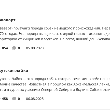
оваварт
ваварт (hovawart) порода собак немецкого происхождения. Пер
70-х годах. Эта порода выводилась с одной целью – охранять д
рриторию от хищников и чужаков. На сегодняшний день ховава
рмонично сочетающих в себе качества...
854
0
05.08.2023
кутская лайка
утская Лайка — это порода собак, которая сочетает в себе не
бочие качества. Известная в прошлом как Архангельская лайка
тем в суровых условиях Северной Сибири и Якутии. Собаки от
нтией из мягкой шерсти и яркими глазами. Они...
458
0
06.08.2023