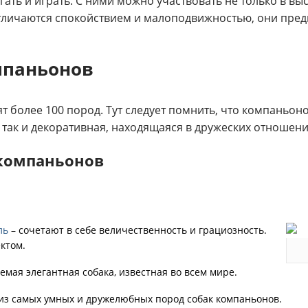
ть и играть. С ними можно участвовать не только в выст
тличаются спокойствием и малоподвижностью, они пред
мпаньонов
 более 100 пород. Тут следует помнить, что компаньон
 так и декоративная, находящаяся в дружеских отношени
 компаньонов
ль
– сочетают в себе величественность и грациозность.
ктом.
емая элегантная собака, известная во всем мире.
из самых умных и дружелюбных пород собак компаньонов.