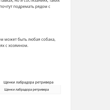
авках, но и состязаниях, таких
почтут подремать рядом с
ом может быть любая собака,
ях с хозяином.
Щенки лабрадора ретривера