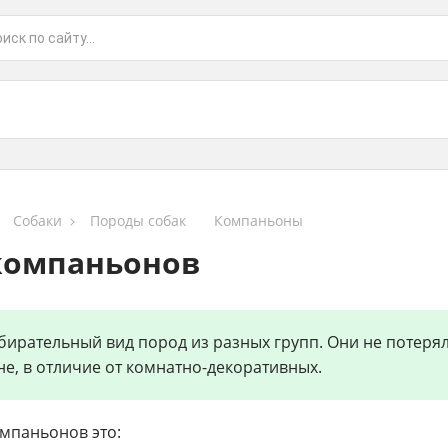
Собаки
Породы собак
Компаньоны
компаньонов
бирательный вид пород из разных групп. Они не потерял
е, в отличие от комнатно-декоративных.
мпаньонов это: