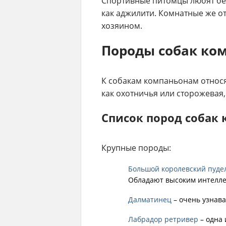
Спортивные питомцы любят бега
как аджилити. Комнатные же о
хозяином.
Породы собак ко
К собакам компаньонам относят
как охотничья или сторожевая,
Список пород собак
Крупные породы:
Большой королевский пуде
Обладают высоким интелле
Далматинец
– очень узнава
Лабрадор ретривер
– одна 