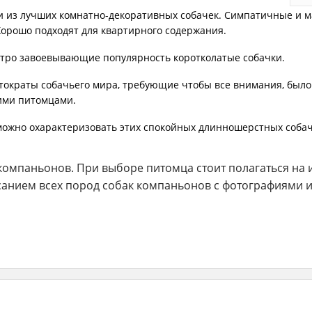
и из лучших комнатно-декоративных собачек. Симпатичные и м
 Хорошо подходят для квартирного содержания.
тро завоевывающие популярность коротколатые собачки.
ократы собачьего мира, требующие чтобы все внимания, было 
ими питомцами.
к можно охарактеризовать этих спокойных длинношерстных соба
компаньонов. При выборе питомца стоит полагаться на 
анием всех пород собак компаньонов с фотографиями и