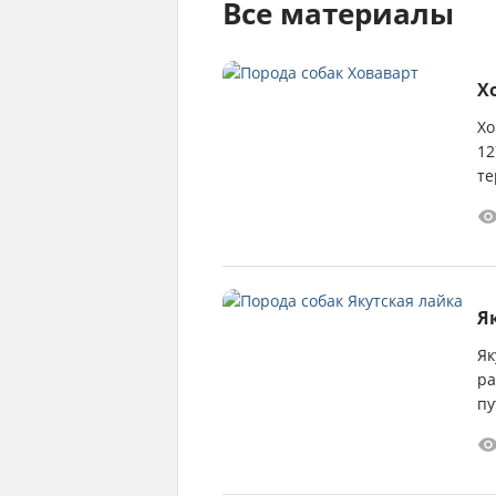
Все материалы
Х
Хо
12
те
га
Я
Як
ра
пу
ма