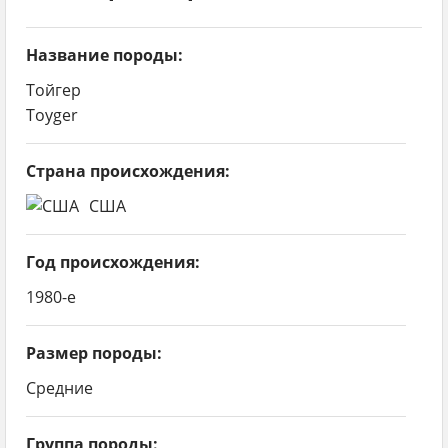
Характер и темперамент тойгера
Общие черты характера
Название породы:
Активность и игривость
Тойгер
Toyger
Интеллект и обучаемость
Рекомендации по воспитанию
Страна происхождения:
дрессировки
США
Подготовительный этап: что необходимо
знать
Год происхождения:
1980-е
Постоянство — залог успеха
Общие рекомендации
Размер породы:
Содержание и уход
Средние
Питание
Группа породы: