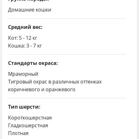
Уход за шерстью
Домашние кошки
Активность и игры
Средний вес:
Дружелюбие породы тойгер
Кот: 5 - 12 кг
Отношения с детьми
Кошка: 3 - 7 кг
Дружелюбие с другими домашними
Стандарты окраса:
животными
Мраморный
Здоровье и болезни
Тигровый окрас в различных оттенках
коричневого и оранжевого
Генетические особенности и
наследственные заболевания
Тип шерсти:
Советы по уходу за здоровьем
Короткошерстная
Рекомендации по выбору котенка тойгер
Гладкошерстная
Плотная
Проверка заводчика и питомника