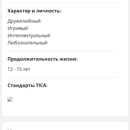
Оценка здоровья котенка
Характер и личность:
Цены на котят породы тойгер
Дружелюбный
Игривый
Факторы, влияющие на цену
Интеллектуальный
Любознательный
Средние цены
Плюсы и минусы породы тойгер
Продолжительность жизни:
Фотографии породы тойгер
12 - 15 лет
Видео о кошке тойгер
Стандарты TICA: