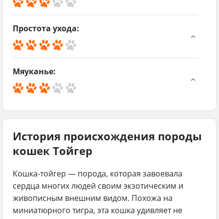
др
Их шерсть требует умеренного ухода для
об
поддержания в хорошем состоянии.
Простота ухода:
не
По
е
др
Не требуют сложного ухода, достаточно
об
базовых процедур и регулярного внимания.
Мяуканье:
не
По
е
др
Умеренно мяукают, предпочитая выразить свои
об
чувства через движение и взгляды, а не голос.
не
е
История происхождения породы
кошек Тойгер
Кошка-тойгер — порода, которая завоевала
сердца многих людей своим экзотическим и
живописным внешним видом. Похожа на
миниатюрного тигра, эта кошка удивляет не