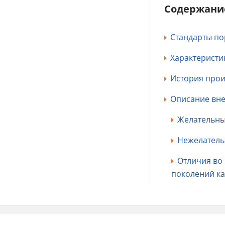
Содержани
Стандарты п
Характеристи
История прои
Описание вне
Желательны
Нежелатель
Отличия во
поколений ка
Характер и т
Здоровье и б