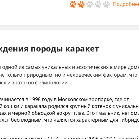
внимание кормлению и потр
Подробне
Мяукают громко, но не очен
ждения породы каракет
я одной из самых уникальных и экзотических в мире до
е только природным, но и человеческим факторам, что 
ек и знатоков фелинологии.
чинается в 1998 году в Московском зоопарке, где от
 кошки и каракала родился крупный котенок с уникаль
шах и черной обводкой вокруг глаз. Этот мальчик, напо
ался бесплодным, что является характерным для гибридо
ды происходило в США, где между 2005 и 2007 годами