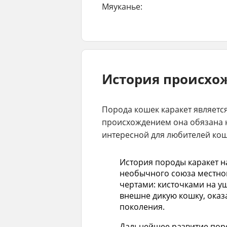
Мяуканье:
История происхо
Порода кошек каракет являетс
происхождением она обязана н
интересной для любителей кош
История породы каракет на
необычного союза местной
чертами: кисточками на у
внешне дикую кошку, оказ
поколения.
Дальнейшее развитие поро