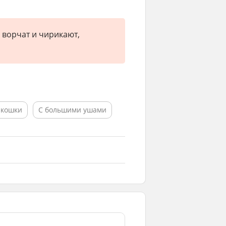
 ворчат и чирикают,
 кошки
С большими ушами