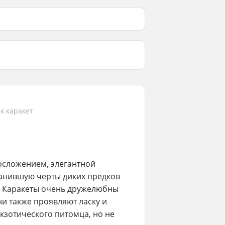
к каракет
осложением, элегантной
ранившую черты диких предков
. Каракеты очень дружелюбны
и также проявляют ласку и
экзотического питомца, но не