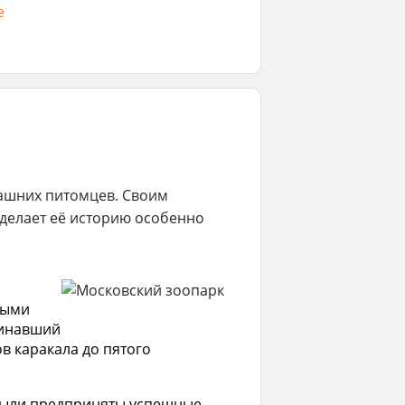
ебностям в активности
е
ь часто
машних питомцев. Своим
делает её историю особенно
ными
минавший
в каракала до пятого
 были предприняты успешные