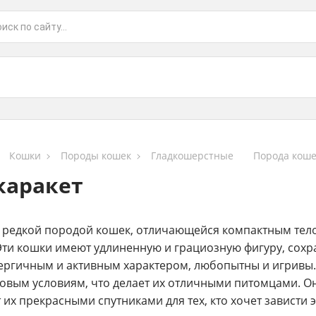
Кошки
Породы кошек
Гладкошерстные
Порода коше
каракет
и редкой породой кошек, отличающейся компактным тел
Эти кошки имеют удлиненную и грациозную фигуру, сох
нергичным и активным характером, любопытны и игривы
новым условиям, что делает их отличными питомцами. Он
 их прекрасными спутниками для тех, кто хочет зависти 