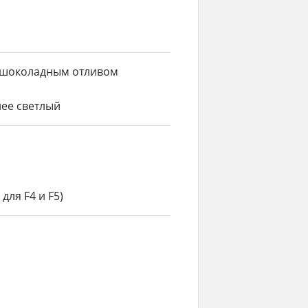
 шоколадным отливом
лее светлый
для F4 и F5)