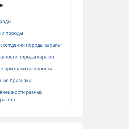
е
ороды
ки породы
схождения породы каракет
шности породы каракет
е признаки внешности
ные признаки
 внешности разных
ракета
емперамент кошек каракет
олезни