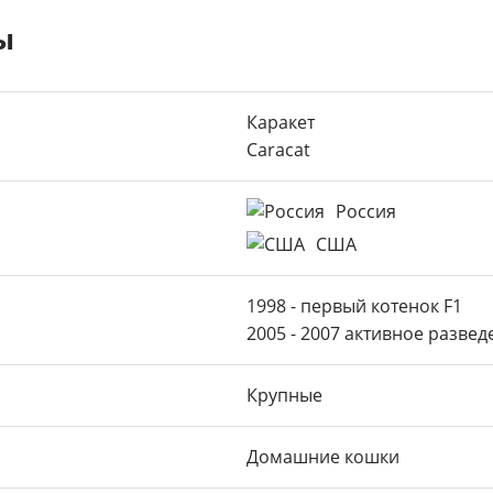
Содержание и
ы
Комфорт пи
Груминг
Каракет
Caracat
Рекомендаци
Дружелюбие 
Россия
питомцам
США
Как выбрать 
1998 - первый котенок F1
Цены на котя
2005 - 2007 активное разве
Плюсы и мину
Крупные
Фотографии п
Видео о поро
Домашние кошки