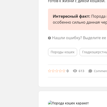
готов к жизни с дикой кошкой.
Интересный факт:
Порода к
особенно сильно данная чер
Нашли ошибку? Выделите ее
Породы кошек
Гладкошерстн
0
613
Comments 
из