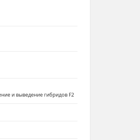
 уход
томца
и по воспитанию
к детям и домашним
котенка породы каракет
т породы каракет
дение и выведение гибридов F2
сы кошек каракет
ороды кошек каракет
де кошек каракет